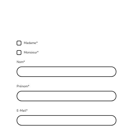
Madame
*
Monsieur
*
Nom
*
Prénom
*
E-Mail
*